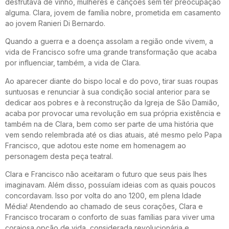
desfrutava de vinho, mulheres e canções sem ter preocupação
alguma. Clara, jovem de família nobre, prometida em casamento
ao jovem Ranieri Di Bernardo.
Quando a guerra e a doença assolam a região onde vivem, a
vida de Francisco sofre uma grande transformação que acaba
por influenciar, também, a vida de Clara.
Ao aparecer diante do bispo local e do povo, tirar suas roupas
suntuosas e renunciar à sua condição social anterior para se
dedicar aos pobres e à reconstrução da Igreja de São Damião,
acaba por provocar uma revolução em sua própria existência e
também na de Clara, bem como ser parte de uma história que
vem sendo relembrada até os dias atuais, até mesmo pelo Papa
Francisco, que adotou este nome em homenagem ao
personagem desta peça teatral.
Clara e Francisco não aceitaram o futuro que seus pais lhes
imaginavam. Além disso, possuíam ideias com as quais poucos
concordavam. Isso por volta do ano 1200, em plena Idade
Média! Atendendo ao chamado de seus corações, Clara e
Francisco trocaram o conforto de suas famílias para viver uma
corajosa opção de vida, considerada revolucionária e